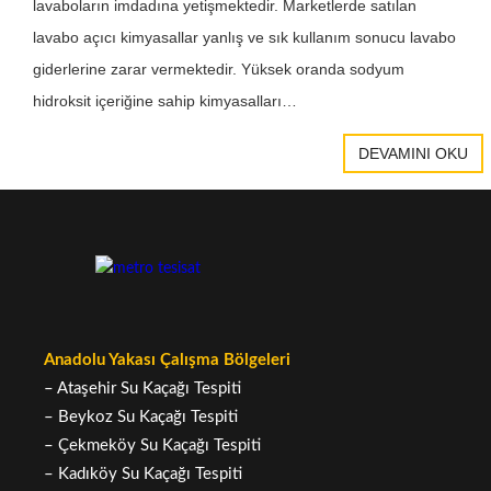
lavaboların imdadına yetişmektedir. Marketlerde satılan
lavabo açıcı kimyasallar yanlış ve sık kullanım sonucu lavabo
giderlerine zarar vermektedir. Yüksek oranda sodyum
hidroksit içeriğine sahip kimyasalları…
DEVAMINI OKU
Anadolu Yakası Çalışma Bölgeleri
– Ataşehir Su Kaçağı Tespiti
– Beykoz Su Kaçağı Tespiti
– Çekmeköy Su Kaçağı Tespiti
– Kadıköy Su Kaçağı Tespiti