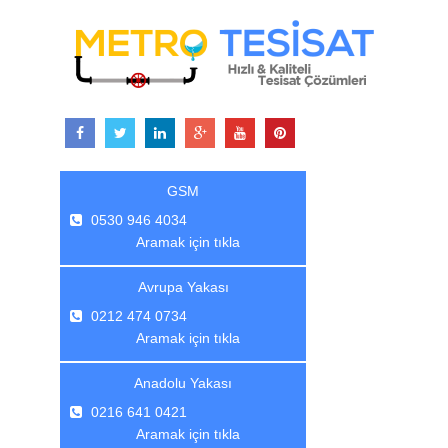
GSM
0530 946 4034
Aramak için tıkla
Avrupa Yakası
0212 474 0734
Aramak için tıkla
Anadolu Yakası
0216 641 0421
Aramak için tıkla