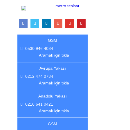
GSM
0530 946 4034
Aramak için tıkla
Avrupa Yakası
0212 474 0734
Aramak için tıkla
Anadolu Yakası
0216 641 0421
Aramak için tıkla
GSM