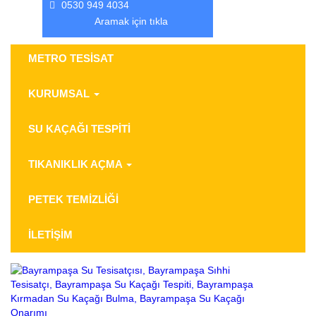
0530 949 4034
Aramak için tıkla
METRO TESİSAT
KURUMSAL
SU KAÇAĞI TESPİTİ
TIKANIKLIK AÇMA
PETEK TEMİZLİĞİ
İLETİŞİM