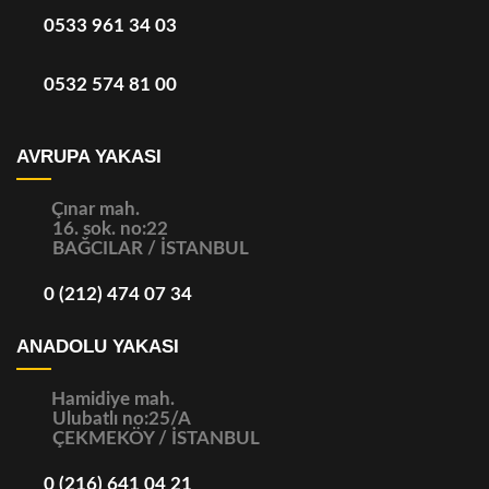
0533 961 34 03
0532 574 81 00
AVRUPA YAKASI
Çınar mah.
16. sok. no:22
BAĞCILAR / İSTANBUL
0 (212) 474 07 34
ANADOLU YAKASI
Hamidiye mah.
Ulubatlı no:25/A
ÇEKMEKÖY / İSTANBUL
0 (216) 641 04 21