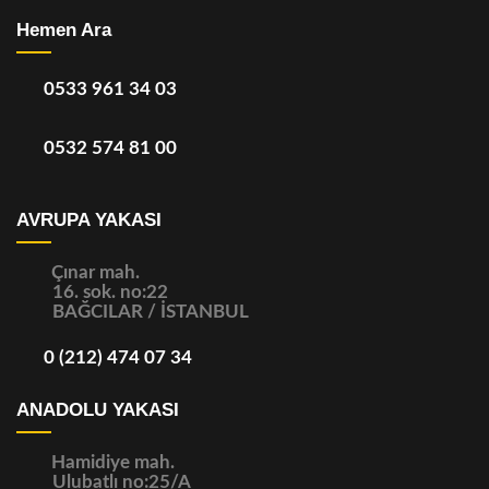
Hemen Ara
0533 961 34 03
0532 574 81 00
AVRUPA YAKASI
Çınar mah.
16. sok. no:22
BAĞCILAR / İSTANBUL
0 (212) 474 07 34
ANADOLU YAKASI
Hamidiye mah.
Ulubatlı no:25/A