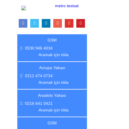
GSM
0530 946 4034
Aramak için tıkla
Avrupa Yakası
0212 474 0734
Aramak için tıkla
Anadolu Yakası
0216 641 0421
Aramak için tıkla
GSM