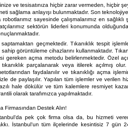
inize ve tesisatınıza hiçbir zarar vermeden, hiçbir şey
eti sağlama anlayışı bulunmaktadır. Son teknolojiy
 robotlarımız sayesinde çalışmalarımız en sağlıklı 
atçılarımız sektörün liderleri konumunda olduğund
sonuçlanmaktadır.
saptamaktan geçmektedir. Tıkanıklık tespit işlemler
sahip görüntüleme cihazlarını kullanmaktadır. Tıkan
esi gereken açma metodu belirlenmektedir. Özel açı
e tıkanıklık parçalanarak veya itilerek açılmış olu
totlarından faydalanılır ve tıkanıklığı açma işlemi
izle de paylaşılır. Yapılan tüm işlemler ve verilen h
azılı hale dökülür ve tüm kalemlere resmiyet kazand
antili olarak tarafımızca yapılmaktadır.
ma Firmasından Destek Alın!
stanbul’da pek çok firma olsa da, bu hizmeti veren
kı. İstanbul’un tüm ilçelerinde kesintisiz 7 gün 2