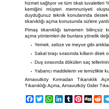
hizmet sağlıyor ve tüm tıkalı tuvaletleri
kemiğini müşteri memnuniyeti oluştu
duyduğunuz teknik konularında destek 
tıkanıklığı açma konusunda sizlere yard
Pimaş tıkanıklığı tamamen bilinçsiz 
açma yöntemleri de bunlara yönelik deği
Yemek, sebze ve meyve gibi artıkla
Sakal tıraşı sırasında kılların dire
Duş sırasında dökülen saç tellerini
Yabancı maddelerin ve temizlikte ku
Arnavutköy Kırmadan Tıkanıklık Aç
Tıkanıklığı Açma, Arnavutköy Gider Tıka
Facebook
Twitter
WhatsApp
LinkedIn
Tumblr
Pintere
Digg
R