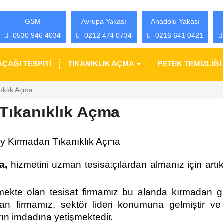
GSM
Avrupa Yakası
Anadolu Yakası
0530 946 4034
0212 474 0734
0216 641 0421
AÇAĞI TESPİTİ
TIKANIKLIK AÇMA
PETEK TEMİZLİĞİ
ıklık Açma
Tıkanıklık Açma
y Kırmadan Tıkanıklık Açma
a,
hizmetini uzman tesisatçılardan almanız için artık
mekte olan tesisat firmamız bu alanda kırmadan gar
an firmamız, sektör lideri konumuna gelmiştir ve
rın imdadına yetişmektedir.