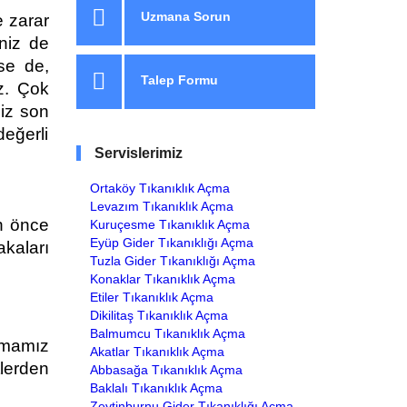
Uzmana Sorun
e zarar
niz de
kse de,
Talep Formu
ez. Çok
miz son
değerli
Servislerimiz
Ortaköy Tıkanıklık Açma
Levazım Tıkanıklık Açma
n önce
Kuruçesme Tıkanıklık Açma
Eyüp Gider Tıkanıklığı Açma
aları
Tuzla Gider Tıkanıklığı Açma
Konaklar Tıkanıklık Açma
Etiler Tıkanıklık Açma
Dikilitaş Tıkanıklık Açma
Balmumcu Tıkanıklık Açma
rmamız
Akatlar Tıkanıklık Açma
lerden
Abbasağa Tıkanıklık Açma
Baklalı Tıkanıklık Açma
Zeytinburnu Gider Tıkanıklığı Açma