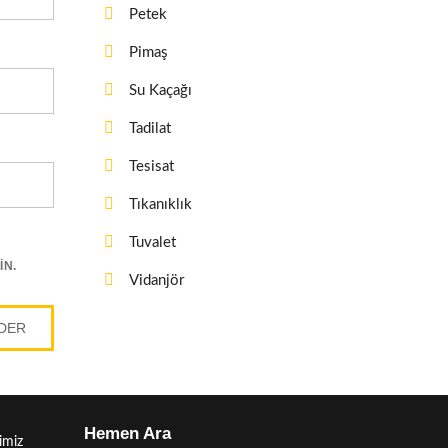
Petek
Pimaş
Su Kaçağı
Tadilat
Tesisat
Tıkanıklık
Tuvalet
IN.
Vidanjör
Hemen Ara
imiz