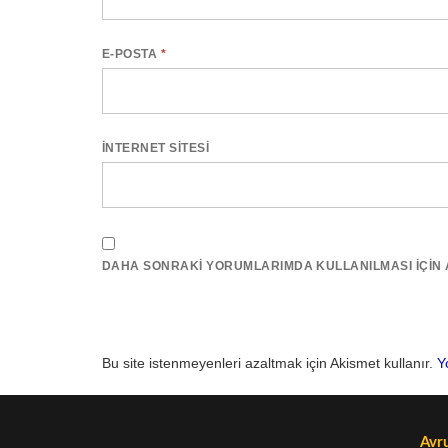
E-POSTA
*
İNTERNET SITESI
DAHA SONRAKI YORUMLARIMDA KULLANILMASI IÇIN AD
Bu site istenmeyenleri azaltmak için Akismet kullanır.
Y
Avru