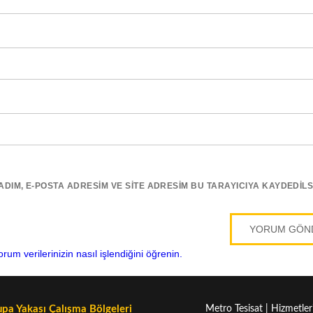
IM, E-POSTA ADRESIM VE SITE ADRESIM BU TARAYICIYA KAYDEDILS
orum verilerinizin nasıl işlendiğini öğrenin.
pa Yakası Çalışma Bölgeleri
Metro Tesisat | Hizmetler