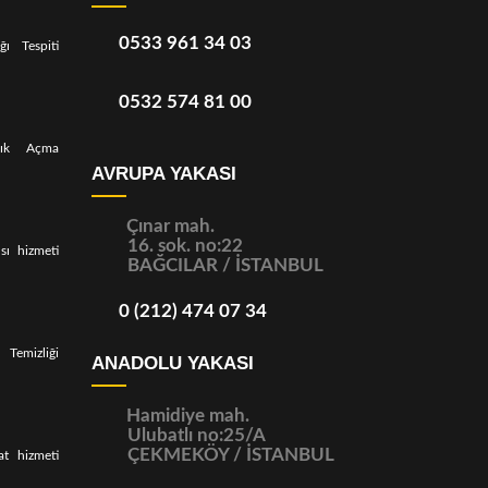
0533 961 34 03
ı Tespiti
0532 574 81 00
klık Açma
AVRUPA YAKASI
Çınar mah.
16. sok. no:22
sı hizmeti
BAĞCILAR / İSTANBUL
0 (212) 474 07 34
Temizliği
ANADOLU YAKASI
Hamidiye mah.
Ulubatlı no:25/A
ÇEKMEKÖY / İSTANBUL
at hizmeti