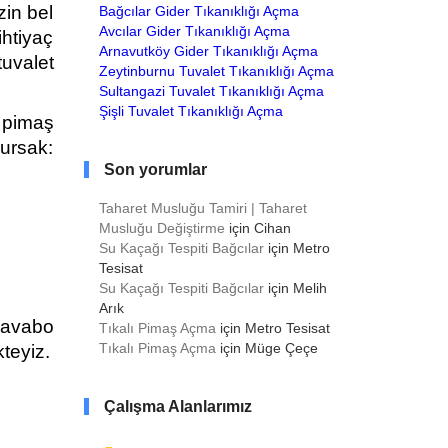
zin bel
Bağcılar Gider Tıkanıklığı Açma
Avcılar Gider Tıkanıklığı Açma
htiyaç
Arnavutköy Gider Tıkanıklığı Açma
uvalet
Zeytinburnu Tuvalet Tıkanıklığı Açma
Sultangazi Tuvalet Tıkanıklığı Açma
Şişli Tuvalet Tıkanıklığı Açma
 pimaş
lursak:
Son yorumlar
Taharet Musluğu Tamiri | Taharet
Musluğu Değiştirme
için
Cihan
Su Kaçağı Tespiti Bağcılar
için
Metro
Tesisat
Su Kaçağı Tespiti Bağcılar
için
Melih
Arık
Lavabo
Tıkalı Pimaş Açma
için
Metro Tesisat
Tıkalı Pimaş Açma
için
Müge Çeçe
teyiz.
Çalışma Alanlarımız