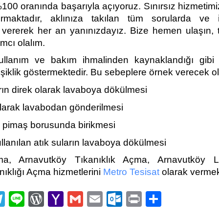
 %100 oranında başarıyla açıyoruz. Sınırsız hizmetimi
rmaktadır, aklınıza takılan tüm sorularda ve i
vererek her an yanınızdayız. Bize hemen ulaşın, t
ımcı olalım.
kullanım ve bakım ihmalinden kaynaklandığı gibi
şiklik göstermektedir. Bu sebeplere örnek verecek o
rın direk olarak lavaboya dökülmesi
k olarak lavabodan gönderilmesi
n pimaş borusunda birikmesi
llanılan atık suların lavaboya dökülmesi
ma, Arnavutköy Tıkanıklık Açma, Arnavutköy 
nıklığı Açma hizmetlerini
Metro Tesisat
olarak vermek
st
eddit
Telegram
Line
WordPress
Yahoo
Gmail
Email
Outlook.com
Print
Share
Mail