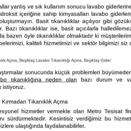
llar yanlış ve sık kullanım sonucu lavabo giderlerin
oksit içeriğine sahip kimyasalları lavabo giderleri
luşturmayın. Basit tıkanıklıklar açılıyor gibi gözü
. Bazı tıkanıklıklar ise, basit açıcılarla halledilem
 da bazen öyle tıkanıklıklar olmaktadır ki müşterileri
elerimizi, kaliteli hizmetimizi ve sektör bilgimizi siz 
araştırmalar sonucunda küçük problemleri büyümede
abo tıkanıklığına neden olan
bazı durum ve vak
 istiyoruz.
y Kırmadan Tıkanıklık Açma
syonel hizmetler vermekte olan Metro Tesisat fi
nı sürdürmektedir. Kesintisiz verdiğimiz bu hizmet
izlere ulaştığında faydalanabilirler.