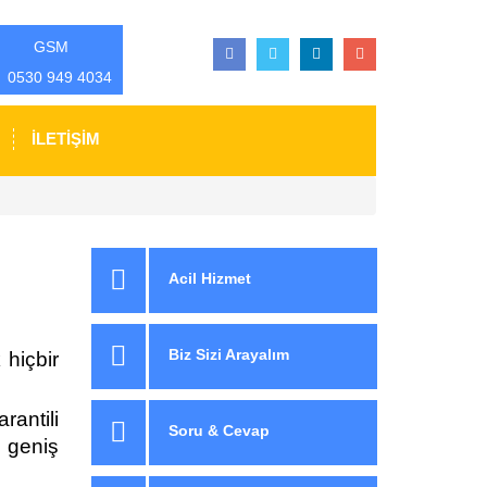
GSM
0530 949 4034
İLETİŞİM
Acil Hizmet
Biz Sizi Arayalım
 hiçbir
antili
Soru & Cevap
 geniş