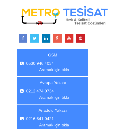
GSM
0530 946 4034
Aramak için tıkla
Avrupa Yakası
0212 474 0734
Aramak için tıkla
Anadolu Yakası
0216 641 0421
Aramak için tıkla