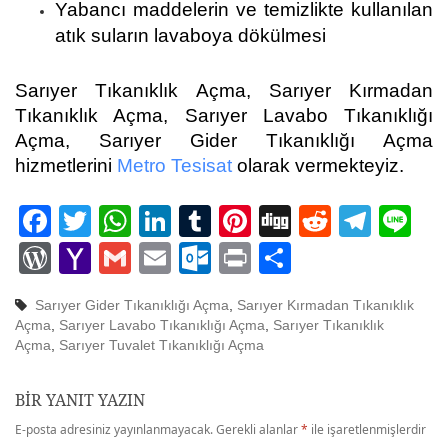
Yabancı maddelerin ve temizlikte kullanılan
atık suların lavaboya dökülmesi
Sarıyer Tıkanıklık Açma, Sarıyer Kırmadan
Tıkanıklık Açma, Sarıyer Lavabo Tıkanıklığı
Açma, Sarıyer Gider Tıkanıklığı Açma
hizmetlerini
Metro Tesisat
olarak vermekteyiz.
Facebook
Twitter
WhatsApp
LinkedIn
Tumblr
Pinterest
Digg
Reddit
Tele
Li
WordPress
Yahoo
Gmail
Email
Outlook.com
Print
Share
Mail
Sarıyer Gider Tıkanıklığı Açma
,
Sarıyer Kırmadan Tıkanıklık
Açma
,
Sarıyer Lavabo Tıkanıklığı Açma
,
Sarıyer Tıkanıklık
Açma
,
Sarıyer Tuvalet Tıkanıklığı Açma
BIR YANIT YAZIN
E-posta adresiniz yayınlanmayacak.
Gerekli alanlar
*
ile işaretlenmişlerdir